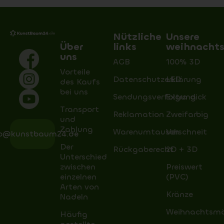
Nützliche
Unsere
Über
links
weihnacht
uns
AGB
100% 3D
Vorteile
Datenschutzerklärung
LED
des Kaufs
bei uns
Sendungsverfolgung
Extra dick
Transport
Reklamation
Zweifarbig
und
Zahlung
Warenumtausch
Verschneit
fo@kunstbaum24.de
Der
Rückgaberecht
2D + 3D
Unterschied
zwischen
Preiswert
einzelnen
(PVC)
Arten von
Kränze
Nadeln
Weihnachtsm
Häufig