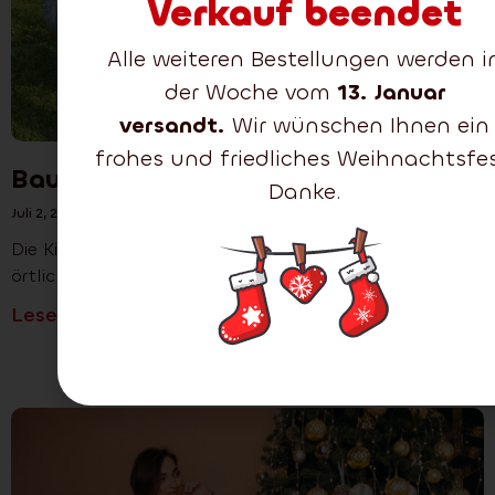
Verkauf beendet
Alle weiteren Bestellungen werden i
der Woche vom
13. Januar
versandt.
Wir wünschen Ihnen ein
frohes und friedliches Weihnachtsfes
Baumpflanzung in Šenov
Danke.
Juli 2, 2024
Die Kinder von Šenov pflanzten unter Anleitung des
örtlichen Pfarrers auf dem Grundstück in
Lesen Sie mehr >