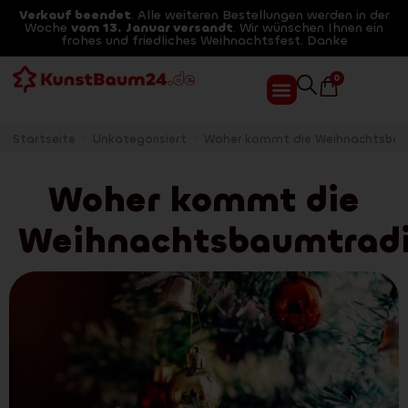
Verkauf beendet
. Alle weiteren Bestellungen werden in der
Woche
vom 13. Januar versandt
. Wir wünschen Ihnen ein
frohes und friedliches Weihnachtsfest. Danke
0
Startseite
>
Unkategorisiert
>
Woher kommt die Weihnachtsbau
Woher kommt die
Weihnachtsbaumtradi