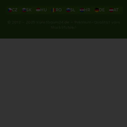
CZ
SK
HU
RO
SL
HR
DE
AT
© 2012 – 2025 Kunstbaum24.de – Premium-Qualität vom
Marktführer!