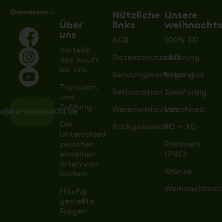
Nützliche
Unsere
Über
links
weihnacht
uns
AGB
100% 3D
Vorteile
Datenschutzerklärung
LED
des Kaufs
bei uns
Sendungsverfolgung
Extra dick
Transport
Reklamation
Zweifarbig
und
Zahlung
Warenumtausch
Verschneit
fo@kunstbaum24.de
Der
Rückgaberecht
2D + 3D
Unterschied
zwischen
Preiswert
einzelnen
(PVC)
Arten von
Kränze
Nadeln
Weihnachtsm
Häufig
gestellte
Fragen