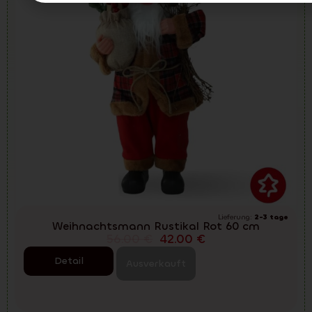
Lieferung:
2-3 tage
Weihnachtsmann Rustikal Rot 60 cm
56.00
€
42.00
€
Detail
Ausverkauft