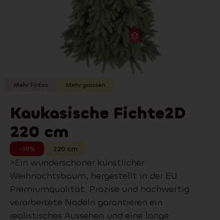
Mehr Fotos
Mehr grössen
Kaukasische Fichte2D
220 cm
-19%
220
cm
>Ein wunderschöner künstlicher
Weihnachtsbaum, hergestellt in der EU.
Premiumqualität. Präzise und hochwertig
verarbeitete Nadeln garantieren ein
realistisches Aussehen und eine lange