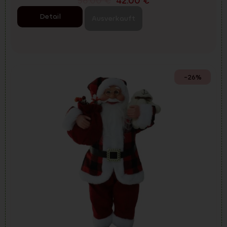
56.00
€
42.00
€
Detail
Ausverkauft
-26%