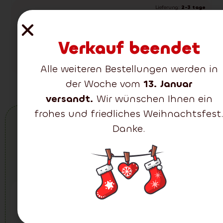
Lieferung:
2-3 tage
Fichte Kangri 3D 180 cm
215.00
€
149.00
€
Detail
In den Warenkorb
Verkauf beendet
Alle weiteren Bestellungen werden in
der Woche vom
13. Januar
versandt.
Wir wünschen Ihnen ein
frohes und friedliches Weihnachtsfest
Danke.
Es kann für Ihren Baum
geeignet sein
Möchten Sie einen Weihnachtsmann oder
einen Weihnachtskranz?
-25%