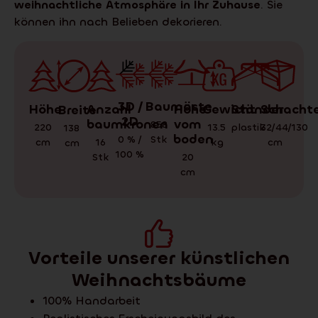
weihnachtliche Atmosphäre in Ihr Zuhause
. Sie
können ihn nach Belieben dekorieren.
3D /
Baumäste
Gewicht
Schachte
Ständer
Höhe
Anzahl
Höhe
Breite
2D
baumkronen
vom
858
13.5
32/44/130
plastik
220
138
boden
0 % /
Stk
kg
cm
cm
16
cm
100 %
Stk
20
cm
Vorteile unserer künstlichen
Weihnachtsbäume
100% Handarbeit