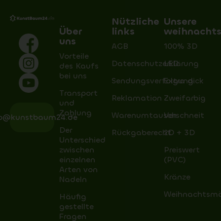
Nützliche
Unsere
Über
links
weihnacht
uns
AGB
100% 3D
Vorteile
Datenschutzerklärung
LED
des Kaufs
bei uns
Sendungsverfolgung
Extra dick
Transport
Reklamation
Zweifarbig
und
Zahlung
Warenumtausch
Verschneit
fo@kunstbaum24.de
Der
Rückgaberecht
2D + 3D
Unterschied
zwischen
Preiswert
einzelnen
(PVC)
Arten von
Kränze
Nadeln
Weihnachtsm
Häufig
gestellte
Fragen