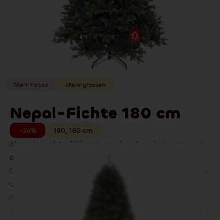
Mehr Fotos
Mehr grössen
Nepal-Fichte 180 cm
-26%
180
,
180
cm
Nepal-Fichte 180 cm zeichnet sich durch eine
elegante Silhouette und einen klassischen
Look und besonders dichtem Geäst aus 3D‑PE‑
und 2D‑PVC‑Nadeln aus. Passt perfekt in
moderne wie auch klassische Interieurs.