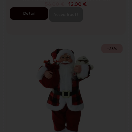
56.00
€
42.00
€
Detail
Ausverkauft
-26%