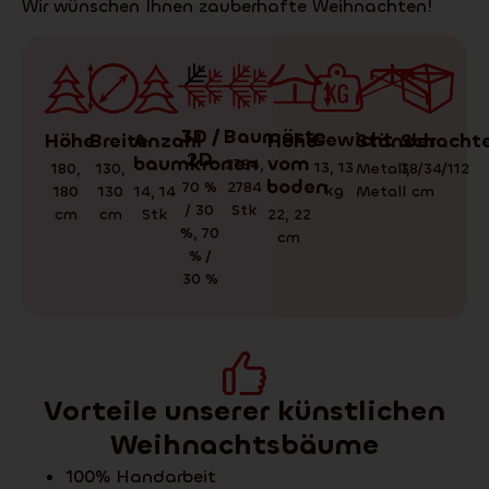
Wir wünschen Ihnen zauberhafte Weihnachten!
3D /
Baumäste
Gewicht
Schachte
Ständer
Höhe
Anzahl
Höhe
Breite
2D
baumkronen
vom
2784
,
13
,
13
38/34/112
Metall
,
180
,
130
,
boden
70 %
2784
kg
cm
Metall
180
14
,
14
130
/ 30
Stk
cm
Stk
22
,
22
cm
%
,
70
cm
% /
30 %
Vorteile unserer künstlichen
Weihnachtsbäume
100% Handarbeit