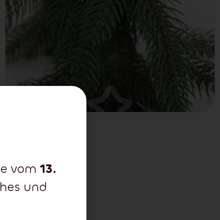
che vom
13.
ohes und