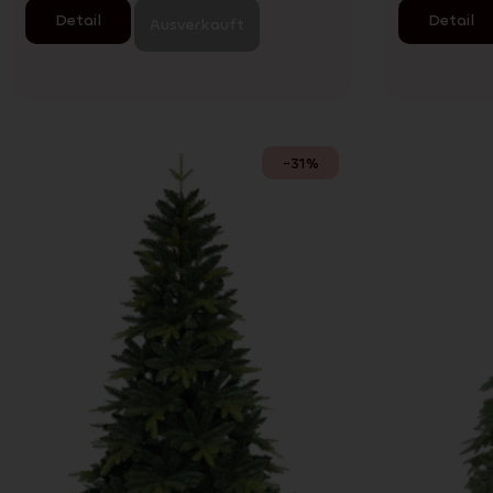
Detail
Detail
Ausverkauft
-31%