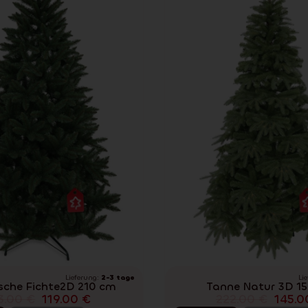
Lieferung:
2-3 tage
Li
sche Fichte2D 210 cm
Tanne Natur 3D 1
3.00
€
119.00
€
222.00
€
145.