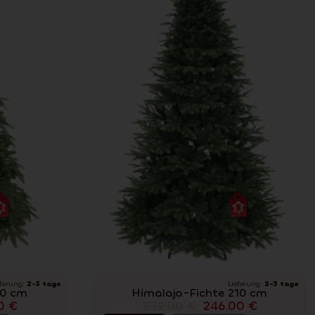
eferung:
2-3 tage
Lieferung:
2-3 tage
50 cm
Himalaja-Fichte 210 cm
00
€
332.00
€
246.00
€