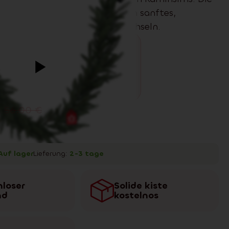
ung mit 50 Dioden sorgt für ein sanftes,
icht – ganz ohne Lampen wechseln.
56.00
€
Auf lager
Lieferung:
2-3 tage
loser
Solide kiste
nd
kostelnos