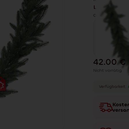
LED
‑Beleucht
angenehmes L
42.00
€
Nicht vorrätig
Verfügbarkeit:
Kosten
versa