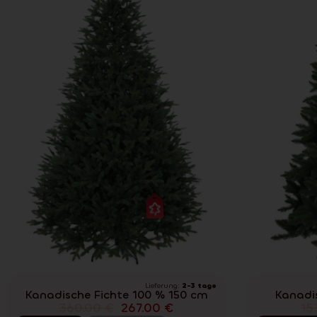
Lieferung:
2-3 tage
Kanadische Fichte 100 % 150 cm
Kanadi
360.00
€
267.00
€
15