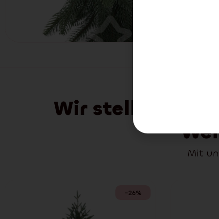
Wir stellen Ihn
Wei
Mit un
-26%