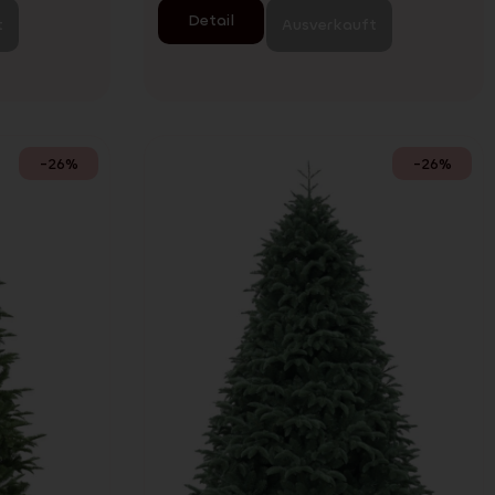
Detail
t
Ausverkauft
-26%
-26%