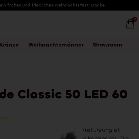
 ein frohes und friedliches Weihnachtsfest. Danke
0
Kränze
Weihnachtsmänner
Showroom
de Classic 50 LED 60
m
ic 50
LED
60 cm in klassischer Ausführung ist
ppengeländer, Kommode oder den Kaminsims. Die