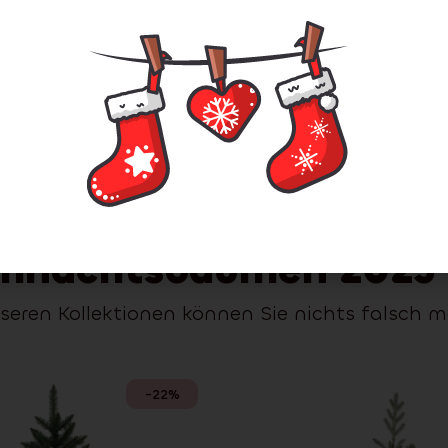
en unsere neue Kollekt
hnachtsbäumen 2025 
seren Kollektionen können Sie nichts falsch 
-22%