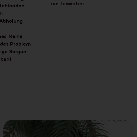
uns bewerten.
e fehlenden
h
 Abholung
mes.
Keine
jedes Problem
tige Sorgen
sten!