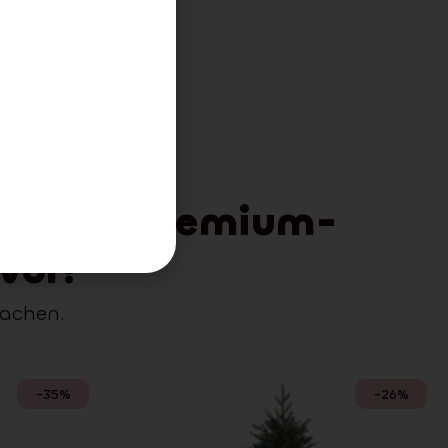
ion von Premium-
vor!
machen.
-35%
-26%