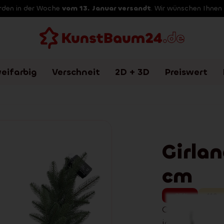
erden in der Woche
vom 13. Januar versandt
. Wir wünschen Ihnen
eifarbig
Verschneit
2D + 3D
Preiswert
Girlan
cm
-25%
110
c
Girlande Class
ideal für Tre