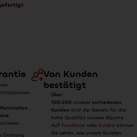
efertigt
rantie
Von Kunden
bestätigt
 von
achtsbäumen
Über
100.000
unserer
zufriedenen
Materialien
,
Kunden
sind der Beweis für die
eine
hohe Qualität unserer Bäume.
ntieren.
Auf
Facebook
oder
Eureka
können
Sie sehen, wie unsere Kunden
in Ordnung