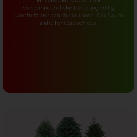
einzuhalten, obwohl die
B
vorweihnachtliche Lieferung völlig
Tag
überfüllt war. Ich danke Ihnen. Der Baum
noc
sieht fantastisch aus.
Scha
Nad
und
sc
da