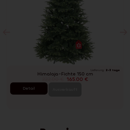
Lieferung:
2-3 tage
V
Himalaja-Fichte 150 cm
222.00
€
165.00
€
Detail
Ausverkauft