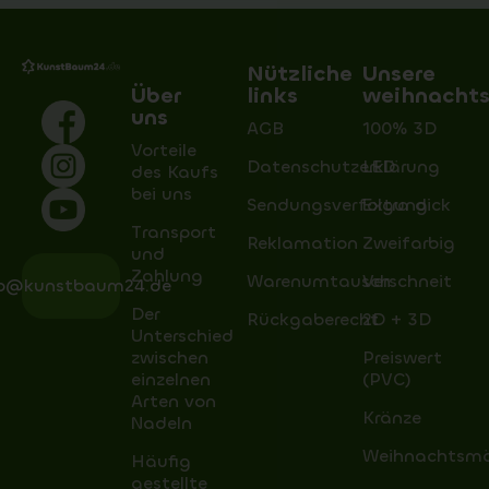
Nützliche
Unsere
Über
links
weihnacht
uns
AGB
100% 3D
Vorteile
Datenschutzerklärung
LED
des Kaufs
bei uns
Sendungsverfolgung
Extra dick
Transport
Reklamation
Zweifarbig
und
Zahlung
Warenumtausch
Verschneit
fo@kunstbaum24.de
Der
Rückgaberecht
2D + 3D
Unterschied
zwischen
Preiswert
einzelnen
(PVC)
Arten von
Kränze
Nadeln
Weihnachtsm
Häufig
gestellte