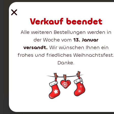
Körbe für
Weihnachtsbäume
Verkauf beendet
Der braune Korb für
den Weihnachtsbaum
Alle weiteren Bestellungen werden in
zeichnet sich durch ein
elegantes Aussehen
der Woche vom
13. Januar
sowie dichte und
versandt.
Wir wünschen Ihnen ein
realistisch wirkende
frohes und friedliches Weihnachtsfest
Zweige aus. Er passt
perfekt in moderne
Danke.
wie auch traditionelle
Interieurs.
Alle ansehen
(1)
Dekorative Girlanden