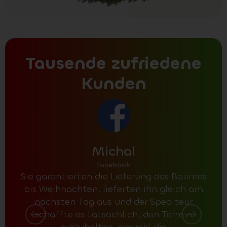
Tausende zufriedene
Kunden
Michal
facebook
Sie garantierten die Lieferung des Baumes
A
bis Weihnachten, lieferten ihn gleich am
po
nächsten Tag aus und der Spediteur
Me
schaffte es tatsächlich, den Termin
dami