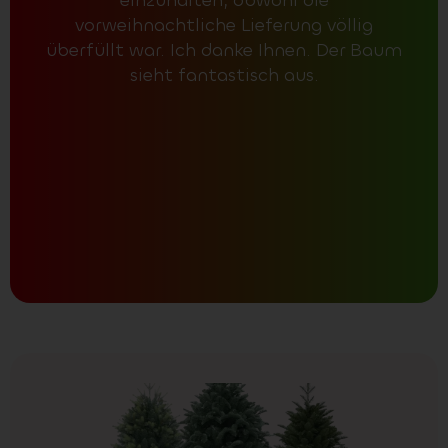
einzuhalten, obwohl die
B
vorweihnachtliche Lieferung völlig
Tag
überfüllt war. Ich danke Ihnen. Der Baum
noc
sieht fantastisch aus.
Scha
Nad
und
sc
da