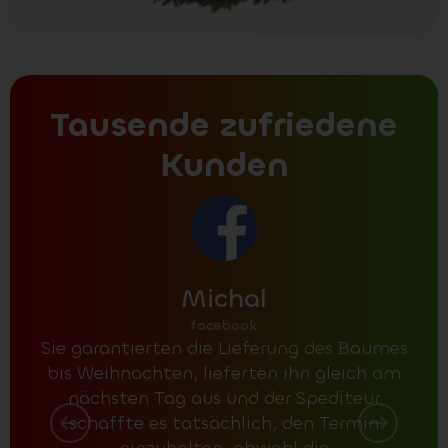
Tausende zufriedene
Kunden
Michal
facebook
Sie garantierten die Lieferung des Baumes
A
bis Weihnachten, lieferten ihn gleich am
po
nächsten Tag aus und der Spediteur
Me
schaffte es tatsächlich, den Termin
dami