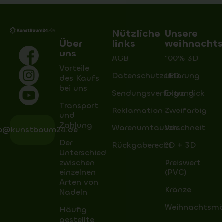
Nützliche
Unsere
Über
links
weihnacht
uns
AGB
100% 3D
Vorteile
Datenschutzerklärung
LED
des Kaufs
bei uns
Sendungsverfolgung
Extra dick
Transport
Reklamation
Zweifarbig
und
Zahlung
Warenumtausch
Verschneit
fo@kunstbaum24.de
Der
Rückgaberecht
2D + 3D
Unterschied
zwischen
Preiswert
einzelnen
(PVC)
Arten von
Kränze
Nadeln
Weihnachtsm
Häufig
gestellte