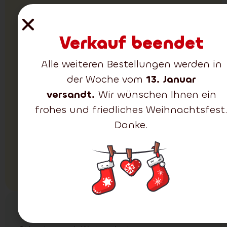
Körbe für
Weihnachtsbäume
Verkauf beendet
Der braune Korb für
den Weihnachtsbaum
Alle weiteren Bestellungen werden in
zeichnet sich durch ein
elegantes Aussehen
der Woche vom
13. Januar
sowie dichte und
versandt.
Wir wünschen Ihnen ein
realistisch wirkende
frohes und friedliches Weihnachtsfest
Zweige aus. Er passt
perfekt in moderne
Danke.
wie auch traditionelle
Interieurs.
Alle ansehen
(1)
Dekorative Girlanden